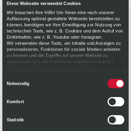
Diese Webseite verwendet Cookies
Wir brauchen Ihre Hilfe! Um Ihnen eine nach unserer
Auffassung optimal gestaltete Webseite bereitstellen zu
können, benötigen wir Ihre Einwilligung zur Nutzung von
technischen Tools, wie z. B. Cookies und dem Aufruf von
BELEGTE BRÖTCHEN
Drittinhalten, wie z. B. Youtube oder Instagram.
Wir verwenden diese Tools, um Inhalte und Anzeigen zu
personalisieren, Funktionen für soziale Medien anbieten
zu können und die Zugriffe auf unsere Website zu
analysieren. Um alle Funktionen anbieten zu können
müssen wir Informationen an unsere Partner
weitergeben. Diese Partner führen diese Informationen
Einwilligungsauswahl
möglicherweise mit weiteren Daten zusammen, die Sie
Notwendig
ihnen bereitgestellt haben oder die sie im Rahmen Ihrer
Nutzung der Dienste gesammelt haben. Weitere
Informationen zu unserer Verarbeitung finden Sie
hier
.
Komfort
Ihre Einwilligung erteilen Sie freiwillig und können sie für
die Zukunft jederzeit
widerrufen
oder ändern.
Datenschutz
|
Impressum
Statistik