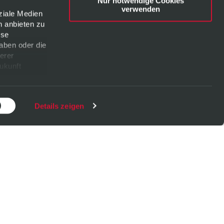
Nur notwendige Cookies
verwenden
ziale Medien
n anbieten zu
ese
aben oder die
erer
Zukunft
Details zeigen