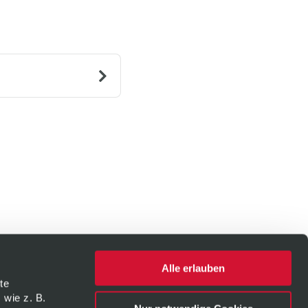
Alle erlauben
te
 wie z. B.