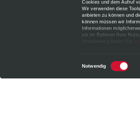
Cookies und dem Aufruf von
Wir verwenden diese Tools
anbieten zu können und di
können müssen wir Informa
Informationen möglicherwe
sie im Rahmen Ihrer Nutzu
Verarbeitung finden Sie
hi
jederzeit
widerrufen
oder 
Datenschutz
|
Impressu
Einwilligungsauswahl
Notwendig