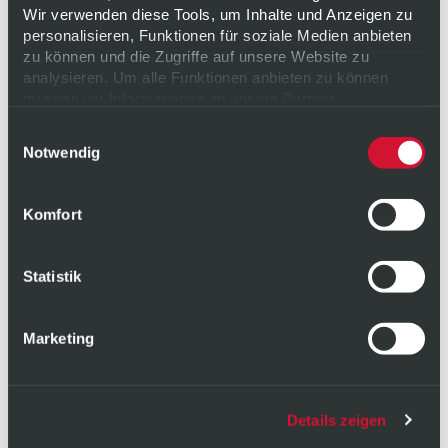
HIBISKUS 0,4L
Wir verwenden diese Tools, um Inhalte und Anzeigen zu
personalisieren, Funktionen für soziale Medien anbieten
zu können und die Zugriffe auf unsere Website zu
analysieren. Um alle Funktionen anbieten zu können
müssen wir Informationen an unsere Partner
weitergeben. Diese Partner führen diese Informationen
NÄHRSTOFFE
Einwilligungsauswahl
möglicherweise mit weiteren Daten zusammen, die Sie
Notwendig
ihnen bereitgestellt haben oder die sie im Rahmen Ihrer
Nutzung der Dienste gesammelt haben. Weitere
Informationen zu unserer Verarbeitung finden Sie
hier
.
Komfort
Ihre Einwilligung erteilen Sie freiwillig und können sie für
die Zukunft jederzeit
widerrufen
oder ändern.
Datenschutz
|
Impressum
Statistik
Marketing
Details zeigen