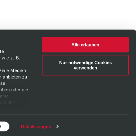
Alle erlauben
te
 wie z. B.
Nur notwendige Cookies
verwenden
ziale Medien
n anbieten zu
ese
aben oder die
erer
Zukunft
Details zeigen