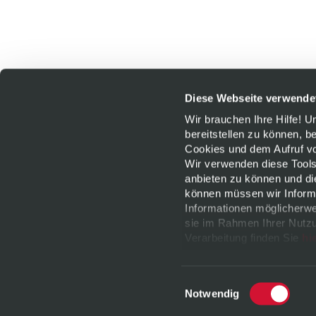
Diese Webseite verwende
Wir brauchen Ihre Hilfe! 
bereitstellen zu können, b
Cookies und dem Aufruf von
Wir verwenden diese Tools
anbieten zu können und di
können müssen wir Informa
Informationen möglicherwe
sie im Rahmen Ihrer Nutzu
Verarbeitung finden Sie
hi
jederzeit
widerrufen
oder 
Datenschutz
|
Impressu
Einwilligungsauswahl
Notwendig