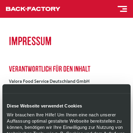
IMPRESSUM
VERANTWORTLICH FÜR DEN INHALT
Valora Food Service Deutschland GmbH
Lindenallee 39
45127 Essen
Deutschland
Diese Webseite verwendet Cookies
+49 (0) 201 – 20 189 – 0
Wir brauchen Ihre Hilfe! Um Ihnen eine nach unserer
+49 (0) 201 – 20 189 – 200
Auffassung optimal gestaltete Webseite bereitstellen zu
vfsde-frontdesk@valora.net
können, benötigen wir Ihre Einwilligung zur Nutzung von
back-factory.de