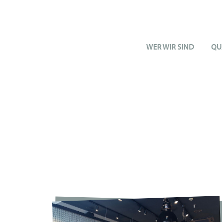
WER WIR SIND
QU