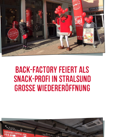
BACK-FACTORY FEIERT ALS
SNACK-PROFI IN STRALSUND
GROSSE WIEDERERÖFFNUNG